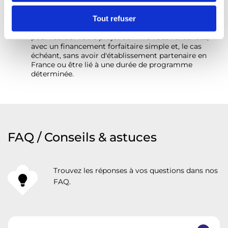
n
3° Une subvention facile à demander et à obtenir
t
La subvention prévue pour les projets 1234 vous
Tout refuser
permet de laisser libre cours à votre imagination
e
pour réaliser votre projet comme vous l’entendez,
m
avec un financement forfaitaire simple et, le cas
e
échéant, sans avoir d'établissement partenaire en
France ou être lié à une durée de programme
n
déterminée.
t
FAQ / Conseils & astuces
Trouvez les réponses à vos questions dans nos
FAQ.