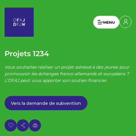
A
l
l
U
MENU
e
s
r
a
e
u
r
c
Projets 1234
a
o
n
c
Vous souhaitez réaliser un projet adressé à des jeunes pour
t
c
promouvoir les échanges franco-allemands et européens ?
e
L’OFAJ peut vous apporter son soutien financier.
o
n
u
u
p
n
Vers la demande de subvention
r
t
i
n
m
c
e
i