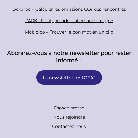
Dekarbo – Calculer les émissions CO₂ des rencontres
PARKUR – Apprendre l’allemand en ligne
Mobidico – Trouver le bon mot en un clic
Abonnez-vous à notre newsletter pour rester
informé :
La newsletter de l'OFAJ
F
Espace presse
o
Nous rejoindre
o
Contactez-nous
t