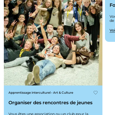
Fo
Vo
de
Voi
Apprentissage interculturel • Art & Culture
Organiser des rencontres de jeunes
Vous êtes une association ou un club pour la