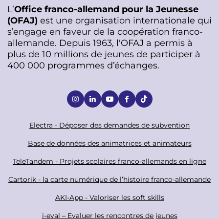
L’
Office franco-allemand pour la Jeunesse
(OFAJ)
est une organisation internationale qui
s’engage en faveur de la coopération franco-
allemande. Depuis 1963, l'OFAJ a permis à
plus de 10 millions de jeunes de participer à
400 000 programmes d’échanges.
S
o
c
F
Electra - Déposer des demandes de subvention
i
o
Base de données des animatrices et animateurs
a
o
TeleTandem - Projets scolaires franco-allemands en ligne
l
t
Cartorik - la carte numérique de l’histoire franco-allemande
e
r
AKI-App - Valoriser les soft skills
i-eval – Evaluer les rencontres de jeunes