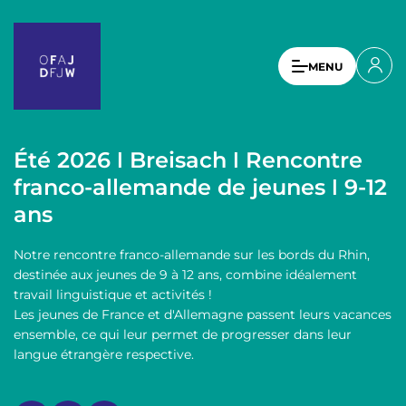
A
l
l
U
MENU
e
s
r
a
e
u
r
c
Été 2026 ǀ Breisach ǀ Rencontre
a
o
franco-allemande de jeunes ǀ 9-12
n
c
ans
t
c
e
o
n
Notre rencontre franco-allemande sur les bords du Rhin,
u
u
destinée aux jeunes de 9 à 12 ans, combine idéalement
p
travail linguistique et activités !
n
r
Les jeunes de France et d'Allemagne passent leurs vacances
t
i
ensemble, ce qui leur permet de progresser dans leur
n
langue étrangère respective.
m
c
e
i