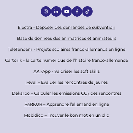
S
o
c
F
Electra - Déposer des demandes de subvention
i
o
Base de données des animatrices et animateurs
a
o
TeleTandem - Projets scolaires franco-allemands en ligne
l
t
Cartorik - la carte numérique de l’histoire franco-allemande
e
r
AKI-App - Valoriser les soft skills
i-eval – Evaluer les rencontres de jeunes
Dekarbo – Calculer les émissions CO₂ des rencontres
PARKUR – Apprendre l’allemand en ligne
Mobidico – Trouver le bon mot en un clic