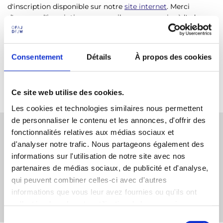
d'inscription disponible sur notre
site internet
. Merci
d'envoyer l'inscription par e-mail ou par courrier à l'adresse
suivante :
contact@bild-documents.org
Consentement
Détails
À propos des cookies
Bureau International de Liaison et de Documentation
50 rue de Laborde
75008 Paris
Ce site web utilise des cookies.
Les cookies et technologies similaires nous permettent
de personnaliser le contenu et les annonces, d'offrir des
fonctionnalités relatives aux médias sociaux et
Prochaines dates
d'analyser notre trafic. Nous partageons également des
informations sur l'utilisation de notre site avec nos
partenaires de médias sociaux, de publicité et d'analyse,
29.07.2026 - 08.08.2026 - Allemagne
qui peuvent combiner celles-ci avec d'autres
informations que vous leur avez fournies ou qu'ils ont
collectées lors de votre utilisation de leurs services.
S