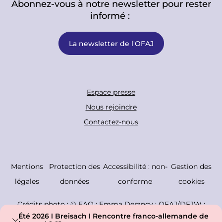
Abonnez-vous à notre newsletter pour rester
informé :
La newsletter de l'OFAJ
F
Espace presse
o
Nous rejoindre
o
Contactez-nous
t
e
r
C
Mentions
Protection des
Accessibilité : non-
Gestion des
B
o
légales
données
conforme
cookies
o
p
Crédits photo : ©
EAO ; Emma Derancy ; OFAJ/DFJW ;
t
y
Maison de l'Europe du Val de Marne ; Amelie Losier
Été 2026 ǀ Breisach ǀ Rencontre franco-allemande de