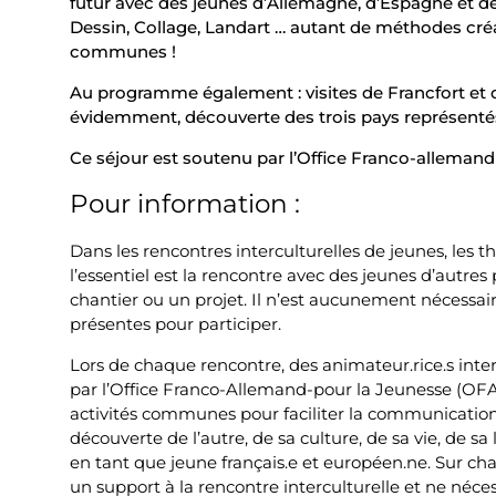
futur avec des jeunes d’Allemagne, d’Espagne et d
Dessin, Collage, Landart … autant de méthodes cré
communes !
Au programme également : visites de Francfort et de
évidemment, découverte des trois pays représenté
Ce séjour est soutenu par l’Office Franco-allemand
Pour information :
Dans les rencontres interculturelles de jeunes, les 
l’essentiel est la rencontre avec des jeunes d’autre
chantier ou un projet. Il n’est aucunement nécessai
présentes pour participer.
Lors de chaque rencontre, des animateur.rice.s intercul
par l’Office Franco-Allemand-pour la Jeunesse (OFA
activités communes pour faciliter la communication e
découverte de l’autre, de sa culture, de sa vie, de s
en tant que jeune français.e et européen.ne. Sur chaq
un support à la rencontre interculturelle et ne néce