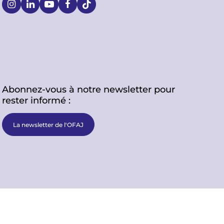
S
o
c
i
Abonnez-vous à notre newsletter pour
a
rester informé :
l
La newsletter de l'OFAJ
C
Mentions
Protection des
Accessibilité : non-
Gestion des
légales
données
conforme
cookies