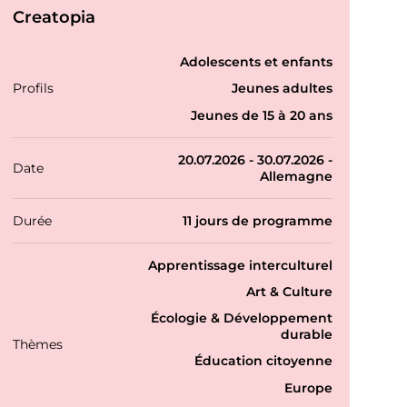
Creatopia
P
Adolescents et enfants
r
Profils
Jeunes adultes
o
f
Jeunes de 15 à 20 ans
i
l
20.07.2026 - 30.07.2026 -
s
Date
Allemagne
Durée
11 jours de programme
T
Apprentissage interculturel
h
Art & Culture
é
m
Écologie & Développement
a
durable
Thèmes
t
Éducation citoyenne
i
q
Europe
u