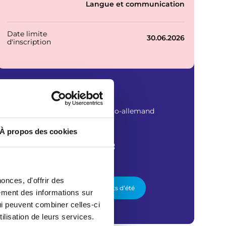
e
Langue et communication
s
Date limite
30.06.2026
d'inscription
Contact
Catherine SCHILLING
Co-coordinatrice secteur franco-allemand
envoyer un email
À propos des cookies
Gwennili
onces, d'offrir des
GWENNILI - Projets d’été
lement des informations sur
qui peuvent combiner celles-ci
ilisation de leurs services.
© Gwennili
© Gwennili
© Gwennili