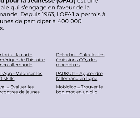
nd pour la Jeunesse (OFAJ)
est une
ale qui s’engage en faveur de la
mande. Depuis 1963, l'OFAJ a permis à
eunes de participer à 400 000
s.
rtorik - la carte
Dekarbo – Calculer les
mérique de l’histoire
émissions CO₂ des
anco-allemande
rencontres
I-App - Valoriser les
PARKUR – Apprendre
t skills
l’allemand en ligne
eval – Evaluer les
Mobidico – Trouver le
ncontres de jeunes
bon mot en un clic
tez-nous