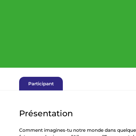
i
a
n
e
Participant
Présentation
Comment imagines-tu notre monde dans quelques 