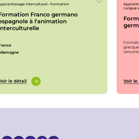
Apprentissage interculturel • Formation
Apprenti
Langue 
Formation Franco germano
Forma
espagnole à l'animation
germ
interculturelle
Formati
France
grecque 
rencontr
Allemagne
Voir le détail
Voir le