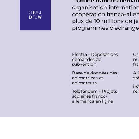
L’
Office franco-allema
organisation internation
coopération franco-alle
plus de 10 millions de j
programmes d’échange
F
Electra - Déposer des
Ca
demandes de
nu
subvention
fr
o
Base de données des
AK
animatrices et
sof
o
animateurs
i-
TeleTandem - Projets
re
t
scolaires franco-
allemands en ligne
e
r
F
Espace presse
Nous rejoindre
Contac