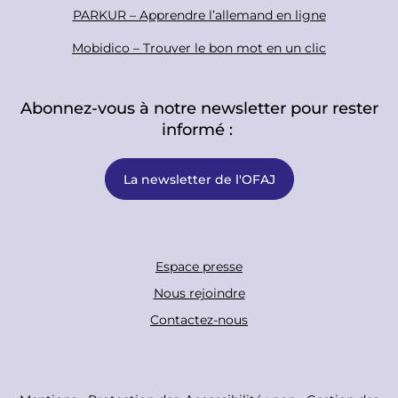
PARKUR – Apprendre l’allemand en ligne
Mobidico – Trouver le bon mot en un clic
Abonnez-vous à notre newsletter pour rester
informé :
La newsletter de l'OFAJ
F
Espace presse
o
Nous rejoindre
o
Contactez-nous
t
e