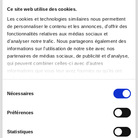
das Zertifikat für interkulturelle Jugendleiter*innen in
Ce site web utilise des cookies.
deutsch-französischen und trilateralen Begegnungen
Les cookies et technologies similaires nous permettent
erwerben.
de personnaliser le contenu et les annonces, d'offrir des
Da zwei Personen des Ausbildungsteams zudem
fonctionnalités relatives aux médias sociaux et
zertifizierte Sprachanimationsausbilder*innen sind, besteht
d'analyser notre trafic. Nous partageons également des
bei entsprechender Eignung zusätzlich die Möglichkeit, das
informations sur l'utilisation de notre site avec nos
Zertifikat für Sprachanimateur*innen in deutsch-
partenaires de médias sociaux, de publicité et d'analyse,
französischen Jugendbegegnungen zu erhalten.
qui peuvent combiner celles-ci avec d'autres
informations que vous leur avez fournies ou qu'ils ont
Zertifizierte Teamer*innen können sich in die offizielle
collectées lors de votre utilisation de leurs services.
DFJW-Datenbank eintragen lassen und bei Bedarf an
unterschiedliche Träger vermittelt werden. Weitere
S
Informationen und umfassende Dokumentationen in
Nécessaires
é
Bezug auf die Zertifizierungsprozesse und eine
l
Teamendendatenbank sind
hier
zu finden.
e
Préférences
c
t
Modalité d’inscription
i
Statistiques