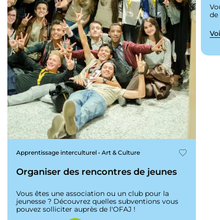
Vo
de
Voi
Apprentissage interculturel • Art & Culture
Organiser des rencontres de jeunes
Vous êtes une association ou un club pour la
jeunesse ? Découvrez quelles subventions vous
pouvez solliciter auprès de l'OFAJ !