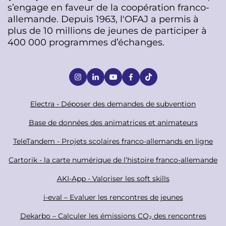
s’engage en faveur de la coopération franco-
allemande. Depuis 1963, l'OFAJ a permis à
plus de 10 millions de jeunes de participer à
400 000 programmes d’échanges.
S
o
c
F
Electra - Déposer des demandes de subvention
i
o
Base de données des animatrices et animateurs
a
o
TeleTandem - Projets scolaires franco-allemands en ligne
l
t
Cartorik - la carte numérique de l’histoire franco-allemande
e
r
AKI-App - Valoriser les soft skills
i-eval – Evaluer les rencontres de jeunes
Dekarbo – Calculer les émissions CO₂ des rencontres