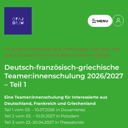
A
l
l
U
MENU
e
s
r
a
e
u
r
c
Ce contenu n'existe pas dans cette langue. C'est pour cela
a
o
que nous vous la montrons dans sa version originale.
n
c
Deutsch-französisch-griechische
t
c
e
Teamer:innenschulung 2026/2027
o
n
– Teil 1
u
u
p
n
Eine Teamer:innenschulung für Interessierte aus
r
t
Deutschland, Frankreich und Griechenland
i
Teil 1 vom 03. – 10.07.2026 in Douarnenez
n
m
Teil 2 vom 03. – 10.01.2027 in Potsdam
c
e
Teil 3 vom 23.-30.04.2027 in Thessaloniki
i