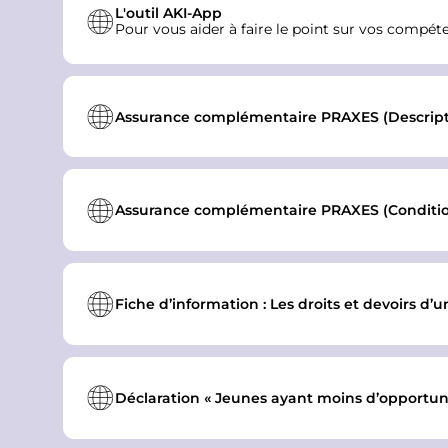
L'outil AKI-App
t
Pour vous aider à faire le point sur vos compéten
e
m
e
Assurance complémentaire PRAXES (Descript
n
t
Assurance complémentaire PRAXES (Conditions
Fiche d’information : Les droits et devoirs d’
Déclaration « Jeunes ayant moins d’opportuni