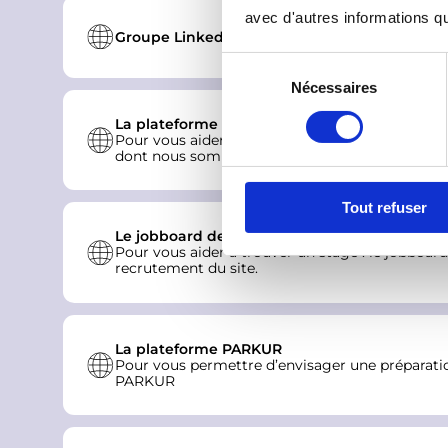
avec d'autres informations que
Groupe LinkedIN PRAXES : pour trouver des o
S
Nécessaires
é
l
La plateforme Écoles-Entreprises
e
Pour vous aider à trouver un stage : la platef
dont nous sommes partenaires.
c
t
Tout refuser
i
o
Le jobboard de l'OFAJ
Pour vous aider à trouver un stage : le jobboard
n
recrutement
du site.
d
u
c
La plateforme PARKUR
o
Pour vous permettre d’envisager une préparatio
n
PARKUR
s
e
n