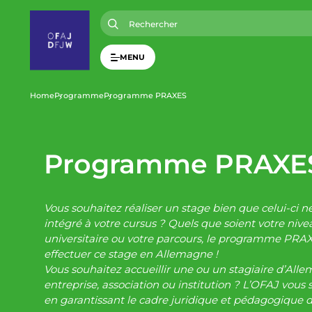
A
l
l
e
r
MENU
a
u
c
o
F
Home
Programme
Programme PRAXES
n
t
i
e
n
u
Programme PRAXE
l
p
r
i
d
n
c
Vous souhaitez réaliser un stage bien que celui-ci ne
i
'
intégré à votre cursus ? Quels que soient votre nivea
p
universitaire ou votre parcours, le programme PRAX
a
l
effectuer ce stage en Allemagne !
A
Vous souhaitez accueillir une ou un stagiaire d’All
entreprise, association ou institution ? L’OFAJ vous 
r
en garantissant le cadre juridique et pédagogique d