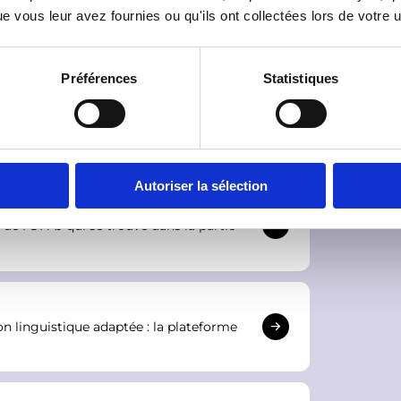
 vous leur avez fournies ou qu'ils ont collectées lors de votre ut
ffres de stages
Préférences
Statistiques
orme franco-allemande
Écoles- Entreprises
Autoriser la sélection
 de l’OFAJ qui se trouve dans la
partie
n linguistique adaptée : la plateforme