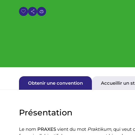
i
a
n
e
Obtenir une convention
Accueillir un s
Présentation
Le nom
PRAXES
vient du mot
Praktikum
, qui veut