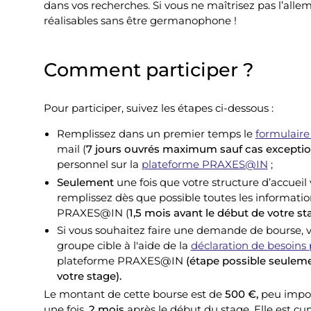
dans vos recherches. Si vous ne maîtrisez pas l’alle
réalisables sans être germanophone !
Comment participer ?
Pour participer, suivez les étapes ci-dessous :
Remplissez dans un premier temps le
formulaire
mail (
7 jours ouvrés maximum sauf cas exceptio
personnel sur la
plateforme PRAXES@IN
;
Seulement
une fois que votre structure d’accueil
remplissez dès que possible toutes les informat
PRAXES@IN (
1,5 mois avant le début de votre st
Si vous souhaitez faire une demande de bourse, vér
groupe cible à l'aide de la
déclaration de besoins 
plateforme PRAXES@IN
(étape possible seulemen
votre stage).
Le montant de cette bourse est de
500 €,
peu import
une fois,
2 mois
après le début du stage. Elle est c