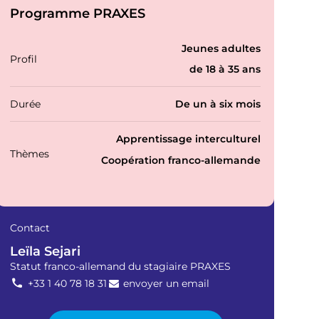
Programme PRAXES
P
Jeunes adultes
Profil
r
de 18 à 35 ans
o
f
i
Durée
De un à six mois
l
s
T
Apprentissage interculturel
h
Thèmes
Coopération franco-allemande
é
m
a
t
i
Contact
q
u
Leïla Sejari
e
Statut franco-allemand du stagiaire PRAXES
s
+33 1 40 78 18 31
envoyer un email