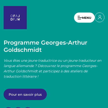
A
l
l
U
MENU
e
s
r
a
e
u
r
c
Programme Georges-Arthur
a
o
Goldschmidt
n
c
t
c
Vous êtes une jeune traductrice ou un jeune traducteur en
e
o
langue allemande ? Découvrez le programme Georges-
n
Arthur Goldschmidt et participez à des ateliers de
u
u
traduction littéraire !
p
n
r
t
i
n
m
Pour en savoir plus
c
e
i