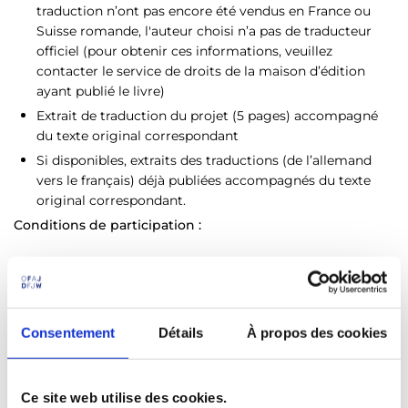
traduction n’ont pas encore été vendus en France ou
Suisse romande, l'auteur choisi n’a pas de traducteur
officiel (pour obtenir ces informations, veuillez
contacter le service de droits de la maison d’édition
ayant publié le livre)
Extrait de traduction du projet (5 pages) accompagné
du texte original correspondant
Si disponibles, extraits des traductions (de l’allemand
vers le français) déjà publiées accompagnés du texte
original correspondant.
Conditions de participation :
Avoir 35 ans maximum au début du programme
Être entièrement disponible sur toute la durée du
programme (février-mars 2027)
Être diplômé d’une formation universitaire de
Consentement
Détails
À propos des cookies
traduction ou équivalent et/ou avoir publié au moins
une traduction littéraire
Habiter en France, en Allemagne, en Suisse ou en
Ce site web utilise des cookies.