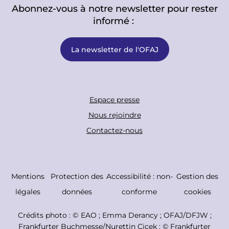
Abonnez-vous à notre newsletter pour rester
informé :
La newsletter de l'OFAJ
F
Espace presse
o
Nous rejoindre
o
Contactez-nous
t
e
r
C
Mentions
Protection des
Accessibilité : non-
Gestion des
B
o
légales
données
conforme
cookies
o
p
Crédits photo : ©
EAO ; Emma Derancy ; OFAJ/DFJW ;
t
y
Frankfurter Buchmesse/Nurettin Çiçek ; © Frankfurter