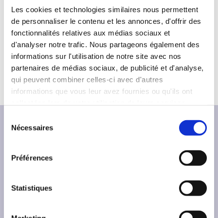
Autriche.
Les cookies et technologies similaires nous permettent
de personnaliser le contenu et les annonces, d'offrir des
fonctionnalités relatives aux médias sociaux et
France Livre
d'analyser notre trafic. Nous partageons également des
Hannah Sandvoss
h.sandvoss@francelivre.fr
informations sur l'utilisation de notre site avec nos
115 Bd Saint-Germain
partenaires de médias sociaux, de publicité et d'analyse,
75006 Paris
qui peuvent combiner celles-ci avec d'autres
informations que vous leur avez fournies ou qu'ils ont
collectées lors de votre utilisation de leurs services.
S
Nécessaires
é
Informations complémentaires
l
e
Préférences
c
t
France Livre - Goldschmidt
i
Statistiques
o
n
Marketing