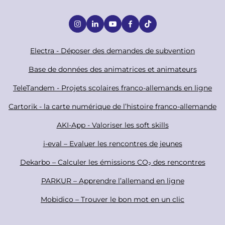
S
o
c
F
Electra - Déposer des demandes de subvention
i
o
Base de données des animatrices et animateurs
a
o
TeleTandem - Projets scolaires franco-allemands en ligne
l
t
Cartorik - la carte numérique de l’histoire franco-allemande
e
r
AKI-App - Valoriser les soft skills
i-eval – Evaluer les rencontres de jeunes
Dekarbo – Calculer les émissions CO₂ des rencontres
PARKUR – Apprendre l’allemand en ligne
Mobidico – Trouver le bon mot en un clic