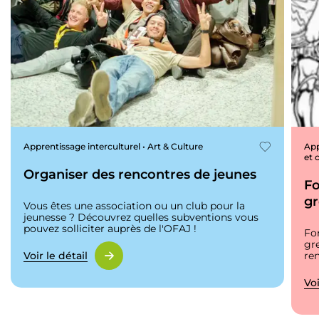
Apprentissage interculturel • Art & Culture
App
et
Organiser des rencontres de jeunes
Fo
g
Vous êtes une association ou un club pour la
jeunesse ? Découvrez quelles subventions vous
pouvez solliciter auprès de l'OFAJ !
Fo
gr
ren
Voir le détail
Voi