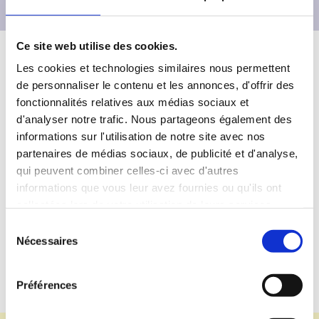
Ce site web utilise des cookies.
Les cookies et technologies similaires nous permettent
de personnaliser le contenu et les annonces, d'offrir des
Organiser une rencontre scolaire
fonctionnalités relatives aux médias sociaux et
au domicile du partenaire
d'analyser notre trafic. Nous partageons également des
informations sur l'utilisation de notre site avec nos
partenaires de médias sociaux, de publicité et d'analyse,
qui peuvent combiner celles-ci avec d'autres
Veuillez
accepter les cookies marketing
pour
informations que vous leur avez fournies ou qu'ils ont
consulter ce contenu.
collectées lors de votre utilisation de leurs services.
S
Nécessaires
é
l
e
Témoignages
Préférences
c
t