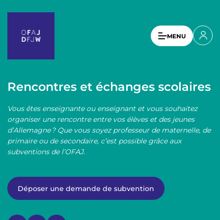
A
l
l
U
MENU
e
s
r
a
e
u
r
c
Rencontres et échanges scolaires
a
o
n
c
Vous êtes enseignante ou enseignant et vous souhaitez
t
c
organiser une rencontre entre vos élèves et des jeunes
e
d’Allemagne ? Que vous soyez professeur de maternelle, de
o
n
primaire ou de secondaire, c’est possible grâce aux
u
u
subventions de l’OFAJ.
p
n
r
t
i
Déposer une demande de subvention
n
m
c
e
i