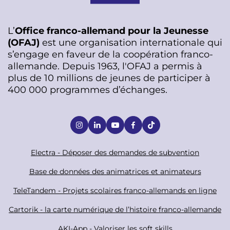
L’
Office franco-allemand pour la Jeunesse
(OFAJ)
est une organisation internationale qui
s’engage en faveur de la coopération franco-
allemande. Depuis 1963, l'OFAJ a permis à
plus de 10 millions de jeunes de participer à
400 000 programmes d’échanges.
S
o
c
F
Electra - Déposer des demandes de subvention
i
o
Base de données des animatrices et animateurs
a
o
TeleTandem - Projets scolaires franco-allemands en ligne
l
t
Cartorik - la carte numérique de l’histoire franco-allemande
e
AKI-App - Valoriser les soft skills