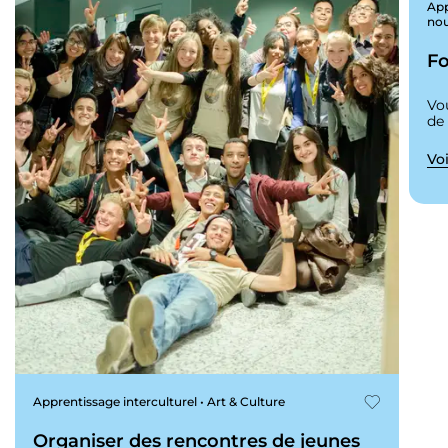
App
nou
Fo
Vo
de
Voi
Apprentissage interculturel • Art & Culture
Organiser des rencontres de jeunes