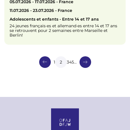
05.07.2026 - 17.07.2026 - France
11.07.2026 - 23.07.2026 - France
Adolescents et enfants - Entre 14 et 17 ans
24 jeunes français·es et allemand·es entre 14 et 17 ans
se retrouvent pour 2 semaines entre Marseille et
Berlin!
P
a
g
Page
1
Page courante
2
Page
3
Page
4
Page
5
…
i
n
a
t
i
o
n