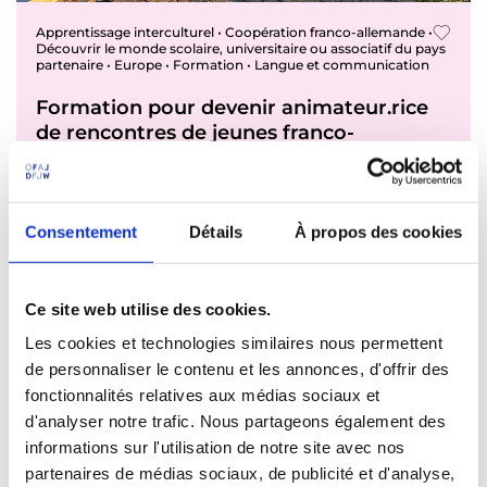
Apprentissage interculturel • Coopération franco-allemande •
Découvrir le monde scolaire, universitaire ou associatif du pays
partenaire • Europe • Formation • Langue et communication
Formation pour devenir animateur.rice
de rencontres de jeunes franco-
allemandes
Allemagne - Allemagne
Consentement
Détails
À propos des cookies
20.02.2026 - 01.03.2026 - Allemagne
03.04.2026 - 12.04.2026 - Allemagne
Ce site web utilise des cookies.
Jeunes adultes · Animateurs/animatrices - 19-28 ans
Les cookies et technologies similaires nous permettent
de personnaliser le contenu et les annonces, d'offrir des
fonctionnalités relatives aux médias sociaux et
d'analyser notre trafic. Nous partageons également des
informations sur l'utilisation de notre site avec nos
partenaires de médias sociaux, de publicité et d'analyse,