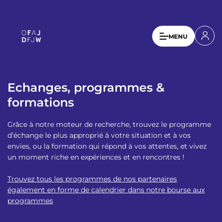
A
l
l
U
MENU
e
s
r
a
e
u
r
c
Echanges, programmes &
a
o
formations
n
c
t
c
Grâce à notre moteur de recherche, trouvez le programme
e
o
d’échange le plus approprié à votre situation et à vos
n
envies, ou la formation qui répond à vos attentes, et vivez
u
u
un moment riche en expériences et en rencontres !
p
n
r
Trouvez tous les programmes de nos partenaires
t
i
également en forme de calendrier dans notre bourse aux
n
m
programmes
c
e
i