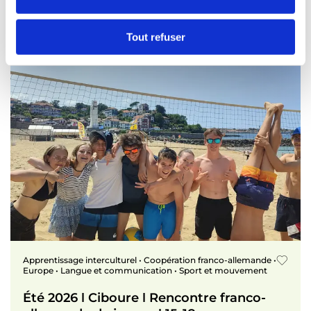
e
n
t
Tout refuser
e
m
e
n
t
Apprentissage interculturel • Coopération franco-allemande •
Europe • Langue et communication • Sport et mouvement
Été 2026 ǀ Ciboure ǀ Rencontre franco-