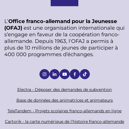
L’
Office franco-allemand pour la Jeunesse
(OFAJ)
est une organisation internationale qui
s’engage en faveur de la coopération franco-
allemande. Depuis 1963, l'OFAJ a permis à
plus de 10 millions de jeunes de participer à
400 000 programmes d’échanges.
S
o
c
F
Electra - Déposer des demandes de subvention
i
o
Base de données des animatrices et animateurs
a
o
TeleTandem - Projets scolaires franco-allemands en ligne
l
t
Cartorik - la carte numérique de l’histoire franco-allemande
e