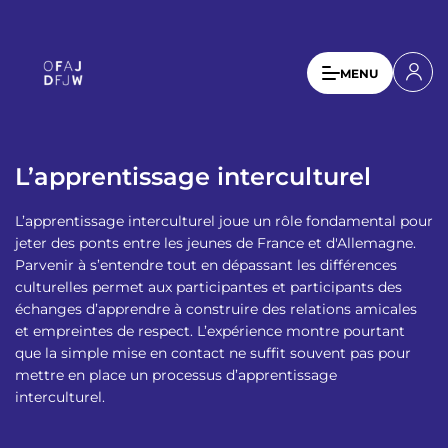
A
l
l
U
MENU
e
s
r
a
e
u
r
c
L’apprentissage interculturel
a
o
n
c
L’apprentissage interculturel joue un rôle fondamental pour
t
c
jeter des ponts entre les jeunes de France et d'Allemagne.
e
Parvenir à s’entendre tout en dépassant les différences
o
n
culturelles permet aux participantes et participants des
u
u
échanges d’apprendre à construire des relations amicales
p
et empreintes de respect. L’expérience montre pourtant
n
r
que la simple mise en contact ne suffit souvent pas pour
t
i
mettre en place un processus d’apprentissage
n
m
interculturel.
c
e
i