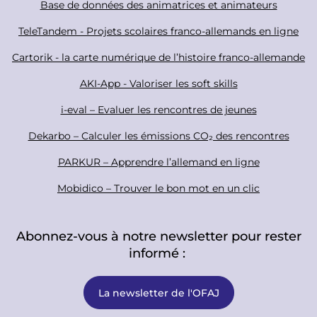
i
o
Base de données des animatrices et animateurs
a
o
TeleTandem - Projets scolaires franco-allemands en ligne
l
t
Cartorik - la carte numérique de l’histoire franco-allemande
e
r
AKI-App - Valoriser les soft skills
i-eval – Evaluer les rencontres de jeunes
Dekarbo – Calculer les émissions CO₂ des rencontres
PARKUR – Apprendre l’allemand en ligne
Mobidico – Trouver le bon mot en un clic
Abonnez-vous à notre newsletter pour rester
informé :
La newsletter de l'OFAJ