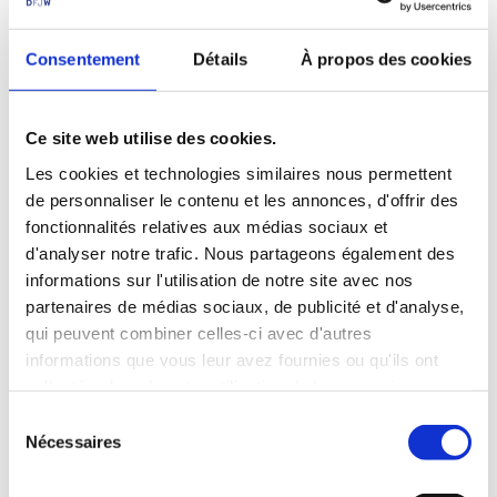
Consentement
Détails
À propos des cookies
Ce site web utilise des cookies.
Les cookies et technologies similaires nous permettent
de personnaliser le contenu et les annonces, d'offrir des
fonctionnalités relatives aux médias sociaux et
d'analyser notre trafic. Nous partageons également des
informations sur l'utilisation de notre site avec nos
partenaires de médias sociaux, de publicité et d'analyse,
Séminaire du réseau des Jeunes Ambassadrices et
qui peuvent combiner celles-ci avec d'autres
Ambassadeurs de l'OFAJ
informations que vous leur avez fournies ou qu'ils ont
© Boris Bocheinski
collectées lors de votre utilisation de leurs services.
S
Nécessaires
é
Comment favoriser
l
l’apprentissage interculturel