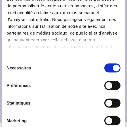
Flyer : Comment trouver un stage ou
de personnaliser le contenu et les annonces, d'offrir des
un logement en Allemagne ?
fonctionnalités relatives aux médias sociaux et
d'analyser notre trafic. Nous partageons également des
informations sur l'utilisation de notre site avec nos
Étudier et vivre en Allemagne : Guide
partenaires de médias sociaux, de publicité et d'analyse,
pratique
qui peuvent combiner celles-ci avec d'autres
informations que vous leur avez fournies ou qu'ils ont
collectées lors de votre utilisation de leurs services.
S
Trame rapport de stage - CAS 1
Nécessaires
é
l
e
Préférences
c
Attestation OFAJ - CAS 1
t
i
Statistiques
o
n
Marketing
d