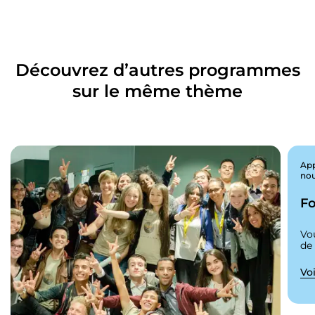
Découvrez d’autres programmes
sur le même thème
App
nou
Fo
Vo
de
Voi