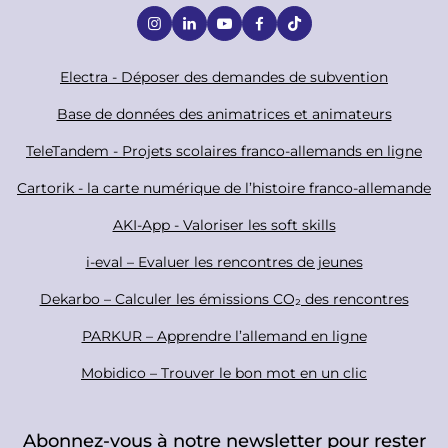
S
o
c
F
Electra - Déposer des demandes de subvention
i
o
Base de données des animatrices et animateurs
a
o
TeleTandem - Projets scolaires franco-allemands en ligne
l
t
Cartorik - la carte numérique de l’histoire franco-allemande
e
r
AKI-App - Valoriser les soft skills
i-eval – Evaluer les rencontres de jeunes
Dekarbo – Calculer les émissions CO₂ des rencontres
PARKUR – Apprendre l’allemand en ligne
Mobidico – Trouver le bon mot en un clic
Abonnez-vous à notre newsletter pour rester