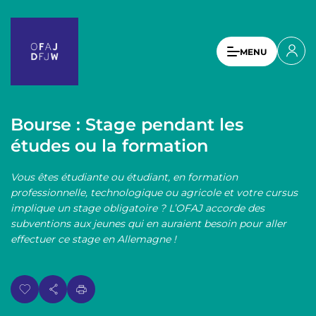
A
l
l
U
MENU
e
s
r
a
e
u
r
c
Bourse : Stage pendant les
a
o
études ou la formation
n
c
t
c
Vous êtes étudiante ou étudiant, en formation
e
o
professionnelle, technologique ou agricole et votre cursus
n
implique un stage obligatoire ? L’OFAJ accorde des
u
u
subventions aux jeunes qui en auraient besoin pour aller
p
n
effectuer ce stage en Allemagne !
r
t
i
n
m
c
e
i