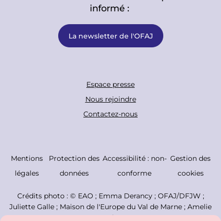
informé :
La newsletter de l'OFAJ
F
Espace presse
o
Nous rejoindre
o
Contactez-nous
t
e
r
C
Mentions
Protection des
Accessibilité : non-
Gestion des
B
o
légales
données
conforme
cookies
o
p
Crédits photo : ©
EAO ; Emma Derancy ; OFAJ/DFJW ;
t
y
Juliette Galle ; Maison de l'Europe du Val de Marne ; Amelie
t
r
Losier