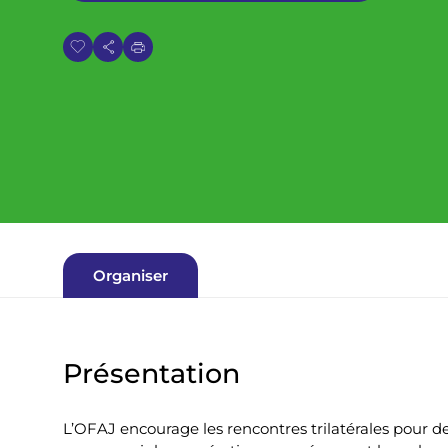
i
a
n
e
Organiser
Présentation
L’OFAJ encourage les rencontres trilatérales pour de