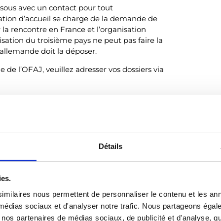
essous avec un contact pour tout
tion d’accueil se charge de la demande de
r la rencontre en France et l’organisation
ation du troisième pays ne peut pas faire la
allemande doit la déposer.
e de l’OFAJ, veuillez adresser vos dossiers via
, merci de contacter Annika Kiessling :
tiers-
Détails
, merci de contacter Laura Bonn :
ies.
imilaires nous permettent de personnaliser le contenu et les ann
x médias sociaux et d'analyser notre trafic. Nous partageons éga
, merci de contacter Michaela Christmann :
vec nos partenaires de médias sociaux, de publicité et d'analyse, 