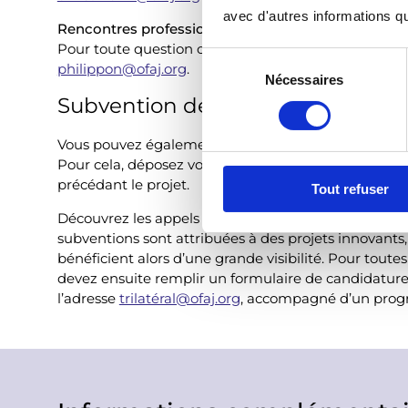
avec d'autres informations que
Rencontres professionnelles trilatérales
Pour toute question ou information complémentaire
S
philippon@ofaj.org
.
Nécessaires
é
Subvention des fonds spéciaux
l
e
Vous pouvez également demander une subvention 
c
Pour cela, déposez votre demande entre le 1er sept
t
précédant le projet.
Tout refuser
i
o
Découvrez les appels à projets PECO, PESE ou Mag
n
subventions sont attribuées à des projets innovants,
d
bénéficient alors d’une grande visibilité. Pour toute
devez ensuite remplir un formulaire de candidature (
u
l’adresse
trilatéral@ofaj.org
, accompagné d’un prog
c
o
n
s
e
n