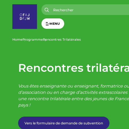
A
l
l
e
r
MENU
a
u
c
o
F
Home
Programme
Rencontres Trilatérales
n
t
i
e
n
u
Rencontres trilatér
l
p
r
i
d
n
c
Vous êtes enseignante ou enseignant, formatrice o
i
'
d’association ou en charge d’activités extrascolaire
p
une rencontre trilatérale entre des jeunes de Franc
a
l
pays !
A
r
Vers le formulaire de demande de subvention