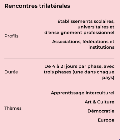
Rencontres trilatérales
P
Établissements scolaires,
r
universitaires et
o
d’enseignement professionnel
Profils
f
Associations, fédérations et
i
institutions
l
s
De 4 à 21 jours par phase, avec
Durée
trois phases (une dans chaque
pays)
T
Apprentissage interculturel
h
Art & Culture
é
Thèmes
m
Démocratie
a
Europe
t
i
q
u