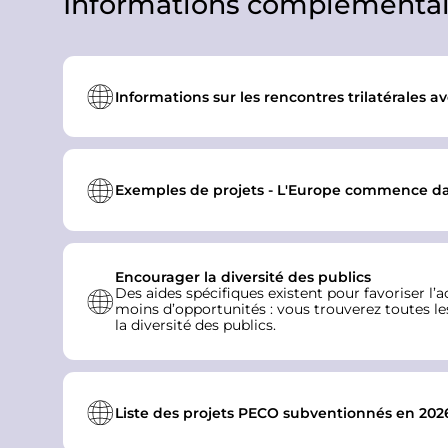
Informations complémentai
t
e
m
e
Informations sur les rencontres trilatérales a
n
t
Exemples de projets - L'Europe commence dans
Encourager la diversité des publics
Des aides spécifiques existent pour favoriser 
moins d’opportunités : vous trouverez toutes l
la diversité des publics
.
Liste des projets PECO subventionnés en 202