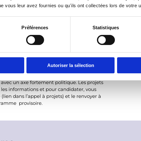
 vous leur avez fournies ou qu'ils ont collectées lors de votre ut
, merci de contacter Eva Philippon :
Préférences
Statistiques
aux fonds spéciaux PECO, PESE ou Maghreb.
embre et le 1er novembre de l’année
Autoriser la sélection
hreb de chaque année pour y répondre. Ces
 avec un axe fortement politique. Les projets
s les informations et pour candidater, vous
lien dans l’appel à projets) et le renvoyer à
ramme provisoire.