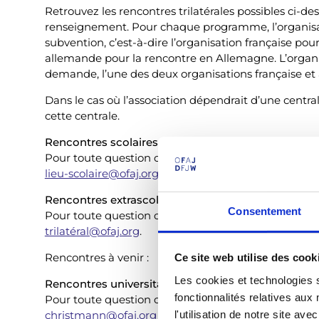
Retrouvez les rencontres trilatérales possibles ci-d
renseignement. Pour chaque programme, l’organisa
subvention, c’est-à-dire l’organisation française pou
allemande pour la rencontre en Allemagne. L’organis
demande, l’une des deux organisations française et 
Dans le cas où l’association dépendrait d’une central
cette centrale.
Rencontres scolaires trilatérales
Pour toute question ou information complémentaire
lieu-scolaire@ofaj.org
.
Rencontres extrascolaires trilatérales
Consentement
Pour toute question ou information complémentaire
trilatéral@ofaj.org
.
Rencontres à venir :
Ce site web utilise des cook
Les cookies et technologies s
Rencontres universitaires trilatérales
fonctionnalités relatives au
Pour toute question ou information complémentaire
christmann@ofaj.org
l'utilisation de notre site a